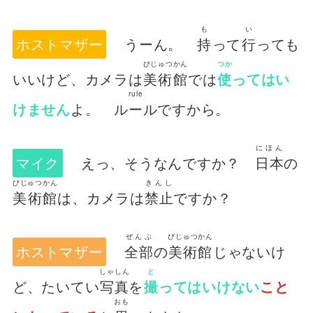
も
い
ホストマザー
うーん。
持
って
行
っても
びじゅつかん
つか
いいけど、カメラは
美術館
では
使
ってはい
rule
けません
よ。
ルール
ですから。
にほん
マイク
えっ、そうなんですか？
日本
の
びじゅつかん
きんし
美術館
は、カメラは
禁止
ですか？
ぜんぶ
びじゅつかん
ホストマザー
全部
の
美術館
じゃないけ
しゃしん
と
ど、たいてい
写真
を
撮
ってはいけない
こと
おも