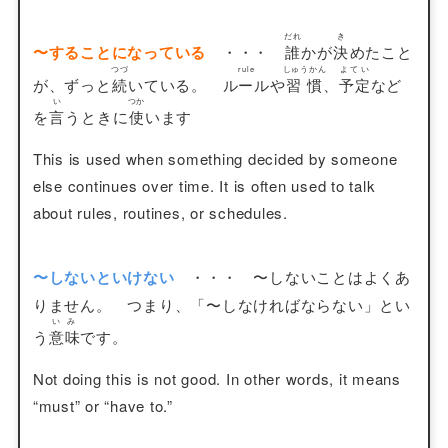
だれ
き
〜することになっている
・・・
誰
かが
決
めたこと
つづ
rule
しゅうかん
よてい
が、ずっと
続
いている。
ルール
や
習慣
、
予定
など
い
つか
を
言
うときに
使
います
This is used when something decided by someone
else continues over time. It is often used to talk
about rules, routines, or schedules.
〜しないといけない
・・・ 〜しないことはよくあ
りません。 つまり、「〜しなければならない」とい
いみ
う
意味
です。
Not doing this is not good. In other words, it means
“must” or “have to.”