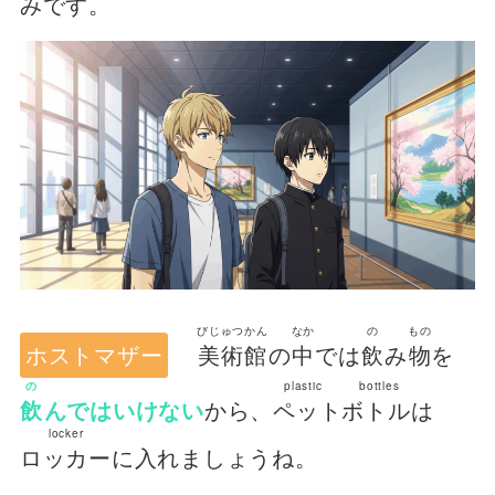
みです。
びじゅつかん
なか
の
もの
ホストマザー
美術館
の
中
では
飲
み
物
を
の
plastic bottles
飲
んではいけない
から、
ペットボトル
は
locker
ロッカー
に入れましょうね。