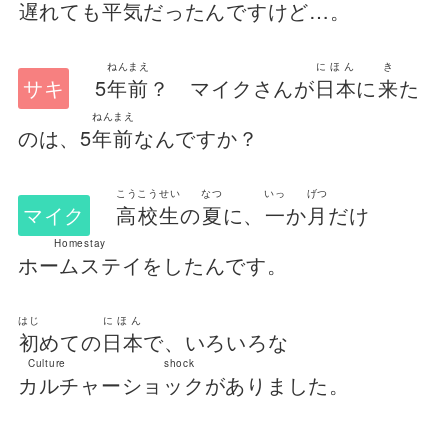
遅
れても
平気
だったんですけど…。
ねんまえ
にほん
き
サキ
5
年前
？ マイクさんが
日本
に
来
た
ねんまえ
のは、5
年前
なんですか？
こうこうせい
なつ
いっ
げつ
マイク
高校生
の
夏
に、
一
か
月
だけ
Homestay
ホームステイ
をしたんです。
はじ
にほん
初
めての
日本
で、いろいろな
Culture shock
カルチャーショック
がありました。