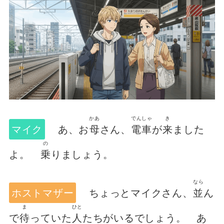
かあ
でんしゃ
き
マイク
あ、お
母
さん、
電車
が
来
ました
の
よ。
乗
りましょう。
なら
ホストマザー
ちょっとマイクさん、
並
ん
ま
ひと
で
待
っていた
人
たちがいるでしょう。 あ