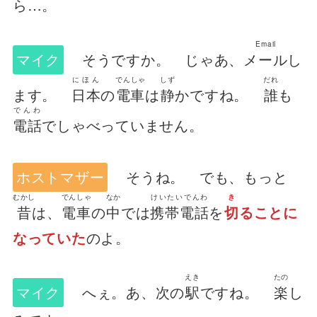
ら…。
Email
マイク
そうですか。 じゃあ、
メール
し
にほん
でんしゃ
しず
だれ
ます。
日本
の
電車
は
静
かですね。
誰
も
でんわ
電話
でしゃべっていません。
ホストマザー
そうね。 でも、もっと
むかし
でんしゃ
なか
けいたいでんわ
き
昔
は、
電車
の
中
では
携帯電話
を
切
ることに
なっていた
のよ。
えき
たの
マイク
へぇ。あ、次の
駅
ですね。
楽
し