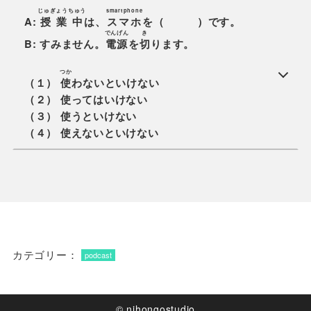
じゅぎょうちゅう
smartphone
A:
授業中
は、
スマホ
を（ ）です。
でんげん
き
B: すみません。
電源
を
切
ります。
つか
（１）
使
わないといけない
（２） 使ってはいけない
（３） 使うといけない
（４） 使えないといけない
カテゴリー：
podcast
© nihongostudio