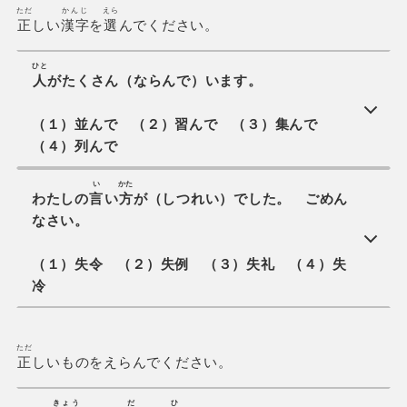
ただ
かんじ
えら
正
しい
漢字
を
選
んでください。
ひと
人
がたくさん（ならんで）います。
（１）並んで （２）習んで （３）集んで
（４）列んで
い
かた
わたしの
言
い
方
が（しつれい）でした。 ごめん
なさい。
（１）失令 （２）失例 （３）失礼 （４）失
冷
ただ
正
しいものをえらんでください。
きょう
だ
ひ