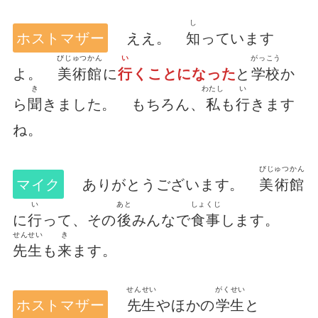
し
ホストマザー
ええ。
知
っています
びじゅつかん
い
がっこう
よ。
美術館
に
行
くことになった
と
学校
か
き
わたし
い
ら
聞
きました。 もちろん、
私
も
行
きます
ね。
びじゅつかん
マイク
ありがとうございます。
美術館
い
あと
しょくじ
に
行
って、その
後
みんなで
食事
します。
せんせい
き
先生
も
来
ます。
せんせい
がくせい
ホストマザー
先生
やほかの
学生
と