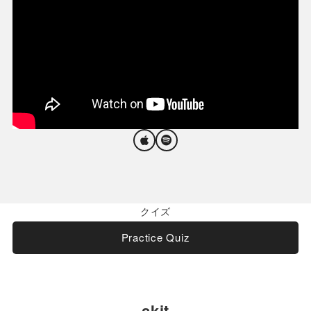
クイズ
Practice Quiz
skit