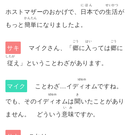
にほん
せいかつ
ホストマザーのおかげで、
日本
での
生活
が
かんたん
もっと
簡単
になりましたよ。
ごう
はい
ごう
サキ
マイクさん、「
郷
に
入
っては
郷
に
したが
従
え」ということわざがあります。
idiom
マイク
ことわざ…
イディオム
ですね。
idiom
き
でも、その
イディオム
は
聞
いたことがあり
いみ
ません。 どういう
意味
ですか。