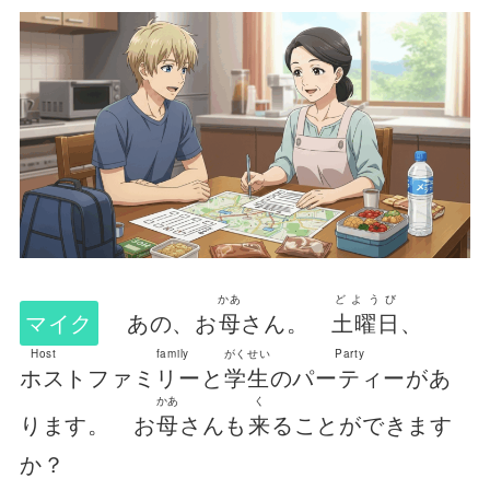
かあ
どようび
マイク
あの、お
母
さん。
土曜日
、
Host family
がくせい
Party
ホストファミリー
と
学生
の
パーティー
があ
かあ
く
ります。 お
母
さんも
来
ることができます
か？