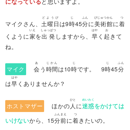
になっている
と
思
いますよ。
どようび
じ
ふん
びじゅつかん
つ
マイクさん、
土曜日
は9
時
45
分
に
美術館
に
着
いえ
しゅっぱつ
はや
お
くように
家
を
出発
しますから、
早
く
起
きて
ね。
あ
じかん
じ
じ
ふん
マイク
会
う
時間
は10
時
です。 9
時
45
分
はや
は
早
くありませんか？
ひと
めいわく
ホストマザー
ほかの
人
に
迷惑
をかけては
ふんまえ
つ
いけない
から、15
分前
に
着
きたいの。