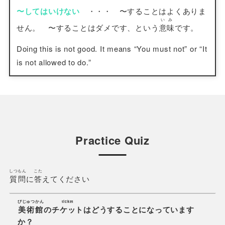
〜してはいけない
・・・ 〜することはよくありま
いみ
せん。 〜することはダメです、という
意味
です。
Doing this is not good. It means “You must not” or “It
is not allowed to do.”
Practice Quiz
しつもん
こた
質問
に
答
えてください
びじゅつかん
ticket
美術館
の
チケット
はどうすることになっています
か？