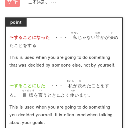
サキ
これは、…
point
わたし
だれ
き
〜することになった
・・・
私
じゃない
誰
かが
決
め
たことをする
This is used when you are going to do something
that was decided by someone else, not by yourself.
わたし
き
〜することにした
・・・
私
が
決
めたことをす
もくひょう
い
つか
る。
目標
を
言
うときによく
使
います。
This is used when you are going to do something
you decided yourself. It is often used when talking
about your goals.