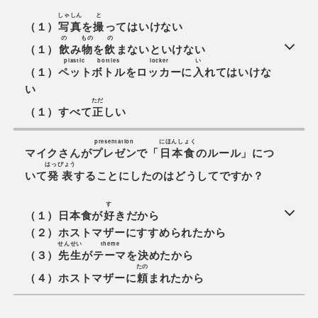
しゃしん
と
（１）
写真
を
撮
ってはいけない
の
もの
の
（１）
飲
み
物
を
飲
まないといけない
plastic bottles
locker
い
（１）
ペットボトル
を
ロッカー
に
入
れてはいけな
い
ただ
（１）すべて
正
しい
presentation
にほんしょく
マイクさんが
プレゼン
で「
日本食
のルール」につ
はっぴょう
いて
発表
することにしたのはどうしてですか？
す
（１）日本食が
好
きだから
（２）ホストマザーにすすめられたから
せんせい
theme
（３）
先生
が
テーマ
を決めたから
たの
（４）ホストマザーに
頼
まれたから