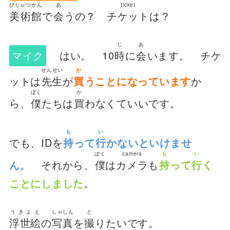
びじゅつかん
あ
ticket
美術館
で
会
うの？
チケット
は？
じ
あ
マイク
はい。 10
時
に
会
います。 チケ
せんせい
か
ットは
先生
が
買
うことになっています
か
ぼく
か
ら、
僕
たちは
買
わなくていいです。
も
い
でも、IDを
持
って
行
かないといけませ
ぼく
camera
も
い
ん
。 それから、
僕
は
カメラ
も
持
って
行
く
ことにしました
。
うきよえ
しゃしん
と
浮世絵
の
写真
を
撮
りたいです。