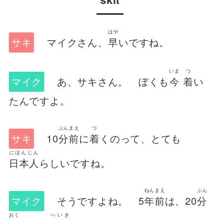
はや
サキ
マイクさん、
早
いですね。
いま
つ
マイク
あ、サキさん。 ぼくも
今
着
い
たんですよ。
ぷんまえ
つ
サキ
10
分前
に
着
くのって、とても
にほんじん
日本人
らしいですね。
ねんまえ
ぷん
マイク
そうですよね。 5
年前
は、20
分
おく
へいき