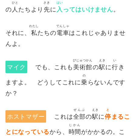
ひと
さき
はい
の
人
たちより
先
に
入
ってはいけません
。
わたし
でんしゃ
それに、
私
たちの
電車
はこれじゃありませ
んよ。
びじゅつかん
えき
い
マイク
でも、これも
美術館
の
駅
に
行
き
の
ますよ。 どうしてこれに
乗
らないんです
か？
ぜんぶ
えき
と
ホストマザー
これは
全部
の
駅
に
停
まるこ
じかん
とになっている
から、
時間
がかかるの。こ