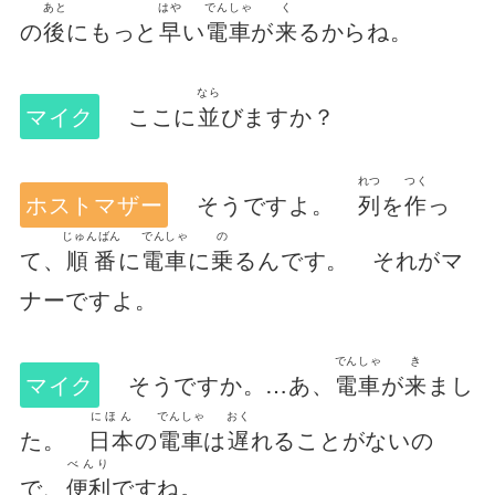
あと
はや
でんしゃ
く
の
後
にもっと
早
い
電車
が
来
るからね。
なら
マイク
ここに
並
びますか？
れつ
つく
ホストマザー
そうですよ。
列
を
作
っ
じゅんばん
でんしゃ
の
て、
順番
に
電車
に
乗
るんです。 それがマ
ナーですよ。
でんしゃ
き
マイク
そうですか。…あ、
電車
が
来
まし
にほん
でんしゃ
おく
た。
日本
の
電車
は
遅
れることがないの
べんり
で、
便利
ですね。