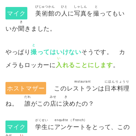
びじゅつかん
ひと
しゃしん
と
マイク
美術館
の
人
に
写真
を
撮
ってもい
き
いか
聞
きました。
と
やっぱり
撮
ってはいけない
そうです。 カ
い
メラもロッカーに
入
れることにします
。
restaurant
にほんりょうり
ホストマザー
この
レストラン
は
日本料理
だれ
みせ
き
ね。
誰
がこの
店
に
決
めたの？
がくせい
enquête（French)
マイク
学生
に
アンケート
をとって、この
みせ
い