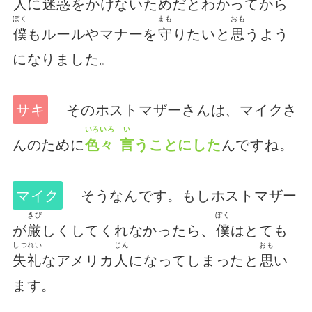
人
に
迷惑
をかけないためだとわかってから
ぼく
まも
おも
僕
もルールやマナーを
守
りたいと
思
うよう
になりました。
サキ
そのホストマザーさんは、マイクさ
いろいろ
い
んのために
色々
言
うことにした
んですね。
マイク
そうなんです。もしホストマザー
きび
ぼく
が
厳
しくしてくれなかったら、
僕
はとても
しつれい
じん
おも
失礼
なアメリカ
人
になってしまったと
思
い
ます。