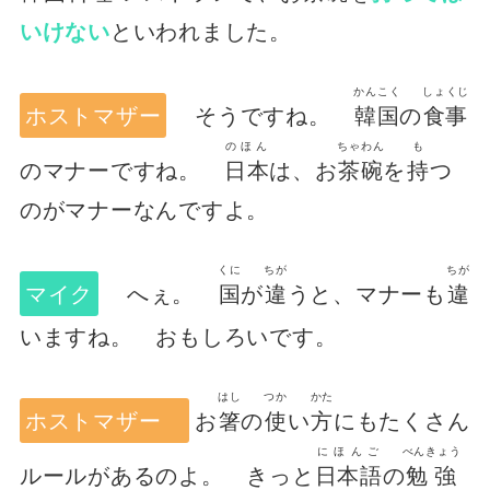
いけない
といわれました。
かんこく
しょくじ
ホストマザー
そうですね。
韓国
の
食事
のほん
ちゃわん
も
のマナーですね。
日本
は、お
茶碗
を
持
つ
のがマナーなんですよ。
くに
ちが
ちが
マイク
へぇ。
国
が
違
うと、マナーも
違
いますね。 おもしろいです。
はし
つか
かた
ホストマザー
お
箸
の
使
い
方
にもたくさん
にほんご
べんきょう
ルールがあるのよ。 きっと
日本語
の
勉強