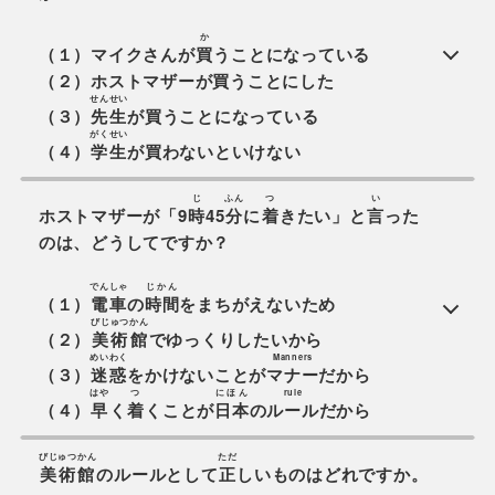
か
（１）マイクさんが
買
うことになっている
（２）ホストマザーが買うことにした
せんせい
（３）
先生
が買うことになっている
がくせい
（４）
学生
が買わないといけない
じ
ふん
つ
い
ホストマザーが「9
時
45
分
に
着
きたい」と
言
った
のは、どうしてですか？
でんしゃ
じかん
（１）
電車
の
時間
をまちがえないため
びじゅつかん
（２）
美術館
でゆっくりしたいから
めいわく
Manners
（３）
迷惑
をかけないことが
マナー
だから
はや
つ
にほん
rule
（４）
早
く
着
くことが
日本
の
ルール
だから
びじゅつかん
ただ
美術館
のルールとして
正
しいものはどれですか。