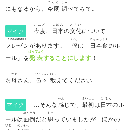
こんど
しら
にもなるから、
今度
調
べてみて。
こんど
にほん
ぶんか
マイク
今度
、
日本
の
文化
について
presentation
ぼく
にほんしょく
プレゼン
があります。
僕
は「
日本食
のル
はっぴょう
ール」を
発表
することにします
！
かあ
いろいろ
おし
お
母
さん、
色々
教
えてください。
かん
さいしょ
にほん
マイク
…そんな
感
じで、
最初
は
日本
のル
めんどう
おも
ールは
面倒
だと
思
っていましたが、ほかの
ひと
めいわく