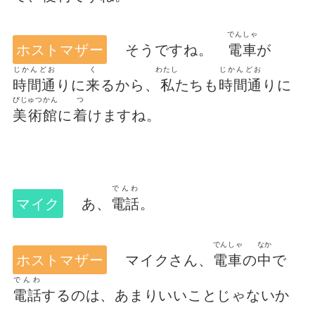
でんしゃ
ホストマザー
そうですね。
電車
が
じかんどお
く
わたし
じかんどお
時間通
りに
来
るから、
私
たちも
時間通
りに
びじゅつかん
つ
美術館
に
着
けますね。
でんわ
マイク
あ、
電話
。
でんしゃ
なか
ホストマザー
マイクさん、
電車
の
中
で
でんわ
電話
するのは、あまりいいことじゃないか