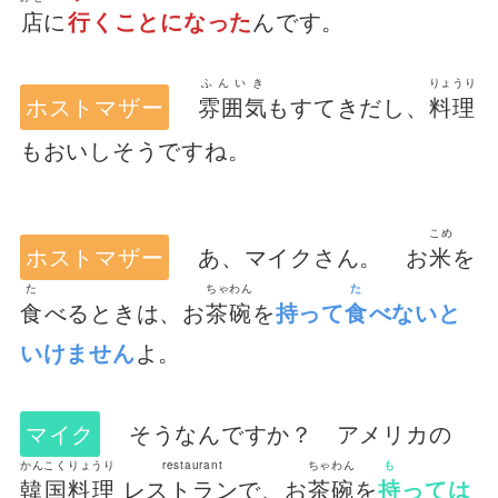
店
に
行
くことになった
んです。
ふんいき
りょうり
ホストマザー
雰囲気
もすてきだし、
料理
もおいしそうですね。
こめ
ホストマザー
あ、マイクさん。 お
米
を
た
ちゃわん
た
食
べるときは、お
茶碗
を
持って
食
べないと
いけません
よ。
マイク
そうなんですか？ アメリカの
かんこくりょうり
restaurant
ちゃわん
も
韓国料理
レストランで
、お
茶碗
を
持
っては