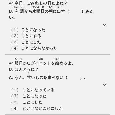
A:
今日
、ごみ
出
しの
日
だよね？
こんしゅう
すいようび
あさ
だ
B:
今週
から
水曜日
の
朝
に
出
す（ ）みた
い。
（１）ことになった
（２）ことにする
（３）ことにした
（４）ことにならなかった
あした
Diet
はじ
A:
明日
から
ダイエット
を
始
めるよ。
B: ほんとうに？
た
た
A: うん、
甘
いものを
食
べない（ ）。
（１） ことになっている
（２） ことになった
（３） ことにした
（４） といけないことにした