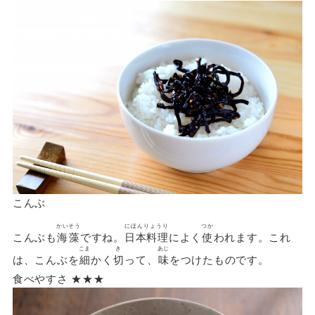
こんぶ
かいそう
にほんりょうり
つか
こんぶも
海藻
ですね。
日本料理
によく
使
われます。これ
こま
き
あじ
は、こんぶを
細
かく
切
って、
味
をつけたものです。
食べやすさ ★★★