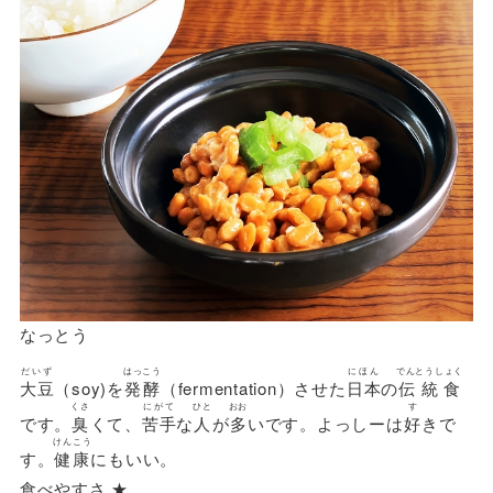
なっとう
だいず
はっこう
にほん
でんとうしょく
大豆
（soy)を
発酵
（fermentation）させた
日本
の
伝統食
くさ
にがて
ひと
おお
す
です。
臭
くて、
苦手
な
人
が
多
いです。よっしーは
好
きで
けんこう
す。
健康
にもいい。
食べやすさ ★