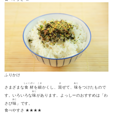
ふりかけ
しょくざい
こま
ま
あじ
さまざまな
食材
を
細
かくし、
混
ぜて、
味
をつけたもので
あじ
す。いろいろな
味
があります。よっしーのおすすめは「わ
あじ
さび
味
」です。
食べやすさ ★★★★