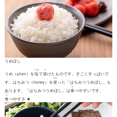
うめぼし
しお
つ
うめ（plum）を
塩
で
漬
けたものです。すごくすっぱいで
つか
す。はちみつ（honey）を
使
った「はちみつうめぼし」も
た
あります。「はちみつうめぼし」は
食
べやすいです。
た
食
べやすさ ★