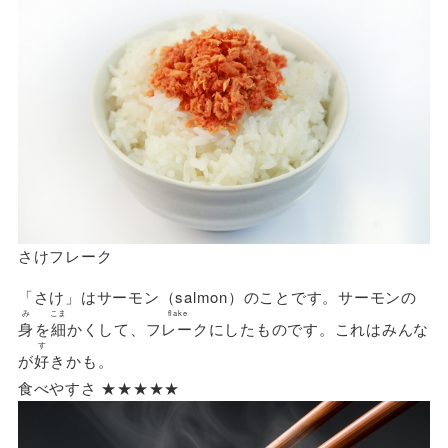
さけフレーク
「さけ」はサーモン（salmon）のことです。サーモンの
み
こま
flake
身
を
細
かくして、
フレーク
にしたものです。これはみんな
す
が
好
きかも。
食べやすさ ★★★★★