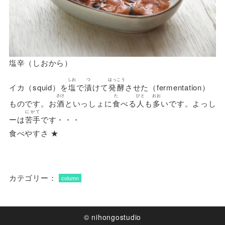
塩辛（しおから）
しお
つ
はっこう
イカ（squid）を
塩
で
漬
けて
発酵
させた（fermentation）
さけ
た
ひと
おお
ものです。お
酒
といっしょに
食
べる
人
も
多
いです。よっし
にがて
ーは
苦手
です・・・
食べやすさ ★
カテゴリー：
column
© nihongostudio