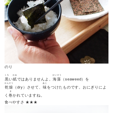
のり
くろ
かみ
かいそう
黒
い
紙
ではありませんよ。
海藻
（seaweed）を
かんそう
あじ
乾燥
（dry）させて、
味
をつけたものです。おにぎりによ
ま
く
巻
かれていますね。
食べやすさ ★★★