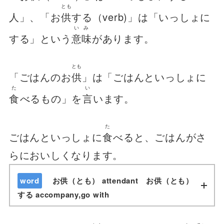
とも
人」、「お
供
する（verb)」は「いっしょに
いみ
する」という
意味
があります。
とも
「ごはんのお
供
」は「ごはんといっしょに
た
い
食
べるもの」を
言
います。
た
ごはんといっしょに
食
べると、ごはんがさ
らにおいしくなります。
word
お供（とも） attendant お供（とも）
する accompany,go with