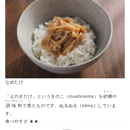
なめたけ
さとう
「えのきだけ」というきのこ（mushrooms）を
砂糖
や
ちょうみりょう
に
調味料
で
煮
たものです。ぬるぬる（slimy）していま
す。
食べやすさ ★★