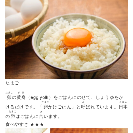
たまご
たまご
きみ
卵
の
黄身
（egg yolk）をごはんにのせて、しょうゆをか
たまご
よ
にほん
けるだけです。「
卵
かけごはん」と
呼
ばれています。
日本
たまご
あ
の
卵
はごはんに
合
います。
食べやすさ ★★★