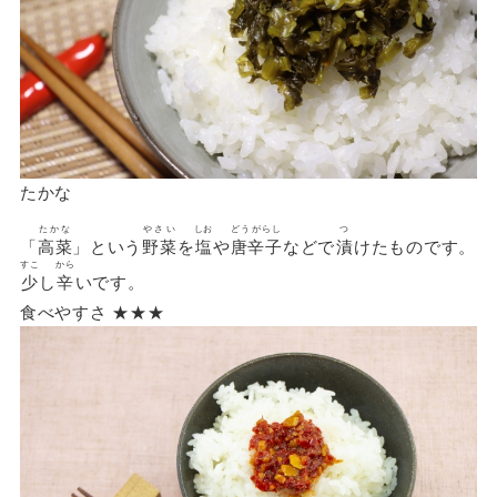
たかな
たかな
やさい
しお
どうがらし
つ
「
高菜
」という
野菜
を
塩
や
唐辛子
などで
漬
けたものです。
すこ
から
少
し
辛
いです。
食べやすさ ★★★