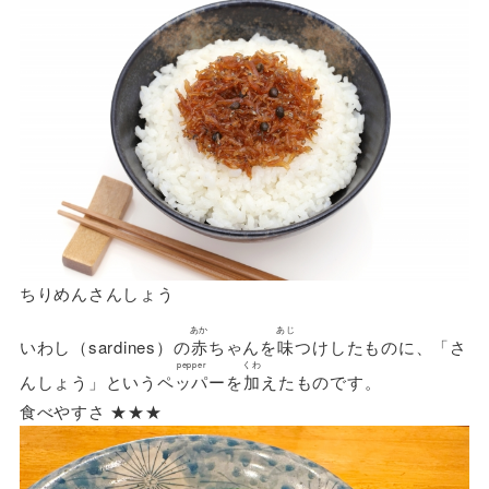
ちりめんさんしょう
あか
あじ
いわし（sardines）の
赤
ちゃんを
味
つけしたものに、「さ
pepper
くわ
んしょう」という
ペッパー
を
加
えたものです。
食べやすさ ★★★