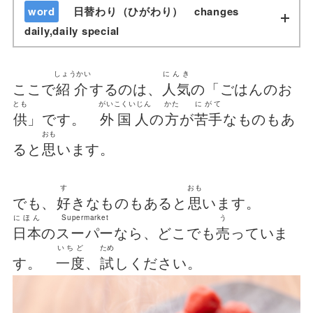
word
日替わり（ひがわり） changes
daily,daily special
しょうかい
にんき
ここで
紹介
するのは、
人気
の「ごはんのお
とも
がいこくいじん
かた
にがて
供
」です。
外国人
の
方
が
苦手
なものもあ
おも
ると
思
います。
す
おも
でも、
好
きなものもあると
思
います。
にほん
Supermarket
う
日本
の
スーパー
なら、どこでも
売
っていま
いちど
ため
す。
一度
、
試
しください。