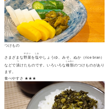
つけもの
やさい
しお
さまざまな
野菜
を
塩
やしょうゆ、みそ、ぬか（rice bran）
つ
しゅるい
などで
漬
けたものです。いろいろな
種類
のつけものがあり
ます。
食べやすさ ★★★