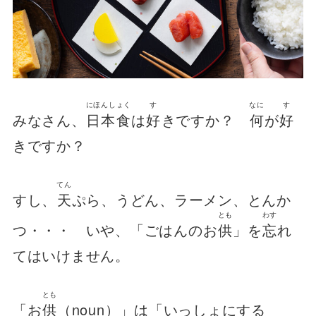
にほんしょく
す
なに
す
みなさん、
日本食
は
好
きですか？
何
が
好
きですか？
てん
すし、
天
ぷら、うどん、ラーメン、とんか
とも
わす
つ・・・ いや、「ごはんのお
供
」を
忘
れ
てはいけません。
とも
「お
供
（noun）」は「いっしょにする