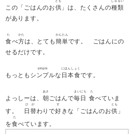
とも
しゅるい
この「ごはんのお
供
」は、たくさんの
種類
があります。
た
かた
かんたん
食
べ
方
は、とても
簡単
です。 ごはんにの
せるだけです。
simple
にほんしょく
もっとも
シンプル
な
日本食
です。
あさ
まいにち
た
よっしーは、
朝
ごはんで
毎日
食
べていま
ひが
す
とも
す。
日替
わりで
好
きな「ごはんのお
供
」
た
を
食
べています。