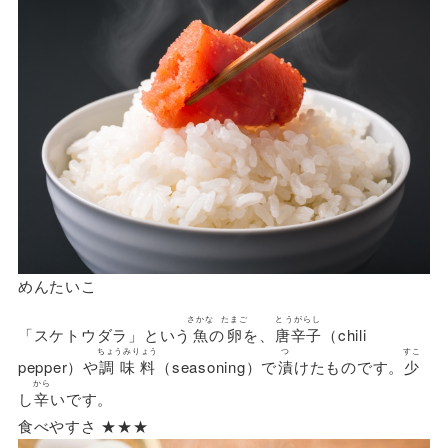
めんたいこ
さかな
たまご
とうがらし
「スケトウダラ」という
魚
の
卵
を、
唐辛子
（chili
ちょうみりょう
つ
すこ
pepper）や
調味料
（seasoning）で
漬
けたものです。
少
から
し
辛
いです。
食べやすさ ★★★