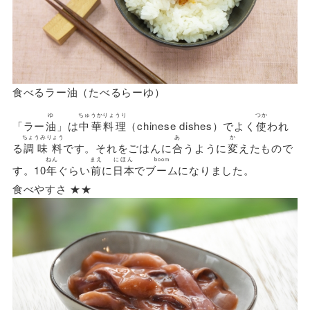
食べるラー油（たべるらーゆ）
ゆ
ちゅうかりょうり
つか
「ラー
油
」は
中華料理
（chinese dishes）でよく
使
われ
ちょうみりょう
あ
か
る
調味料
です。それをごはんに
合
うように
変
えたもので
ねん
まえ
にほん
boom
す。10
年
ぐらい
前
に
日本
で
ブーム
になりました。
食べやすさ ★★