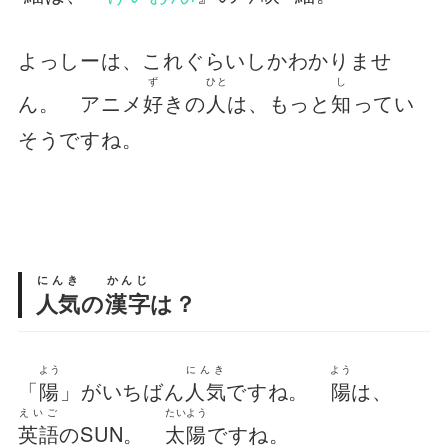
よっしーは、これぐらいしかわかりませ
ず
ひと
し
ん。 アニメ
好
きの
人
は、もっと
知
ってい
そうですね。
にんき
かんじ
人気
の
漢字
は？
よう
にんき
よう
「
陽
」がいちばん
人気
ですね。
陽
は、
えいご
たいよう
英語
のSUN。
太陽
ですね。