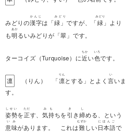
かんじ
みどり
みどり
みどりの
漢字
は「
緑」
ですが、「
緑
」より
あか
も
明
るいみどりが「翠」です。
ちか
いろ
ターコイズ（Turquoise）に
近
い
色
です。
りん
い
凛
（りん） 「
凛
とする」とよく
言
いま
す。
しせい
ただ
みも
き
し
姿勢
を
正
す、
気持
ちを
引
き
締
める、という
いみ
むずか
にほんご
意味
があります。 これは
難
しい
日本語
で