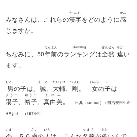
かんじ
かん
みなさんは、これらの
漢字
をどのように
感
じますか。
ねんまえ
Ranking
ぜんぜん
ちが
ちなみに、50
年前
の
ランキング
は
全然
違
い
ます。
おとこ
こ
まこと
だいすけ
つよし
おんな
こ
男
の
子
は、
誠
、
大輔
、
剛
。
女
の
子
は
ようこ
ゆうこ
まゆみ
陽子
、
裕子
、
真由美
。
出典（source）：明治安田生命
HPより （1974年）
いま
さい
ひと
なまえ
おお
今
、５０
歳
の
人
は、こんな
名前
が
多
いんで