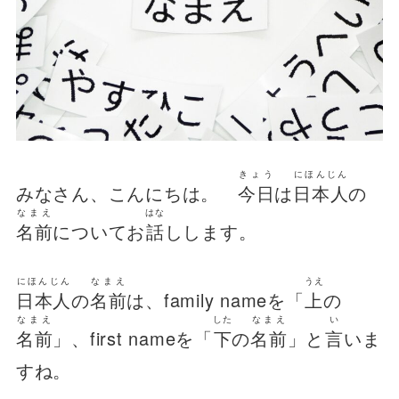
きょう
にほんじん
みなさん、こんにちは。
今日
は
日本人
の
なまえ
はな
名前
についてお
話
しします。
にほんじん
なまえ
うえ
日本人
の
名前
は、family nameを「
上
の
なまえ
した
なまえ
い
名前
」、first nameを「
下
の
名前
」と
言
いま
すね。