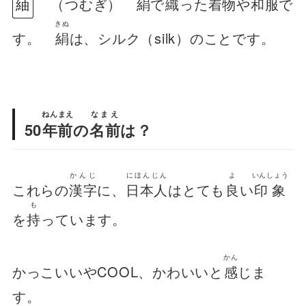
紬
（つむぎ）
絹
で
織
った
着物
や
和服
で
きぬ
す。
絹
は、シルク（silk）のことです。
ねんまえ
なまえ
50
年前
の
名前
は？
かんじ
にほんじん
よ
いんしょう
これらの
漢字
に、
日本人
はとても
良
い
印象
も
を
持
っています。
かん
かっこいいやCOOL、かわいいと
感
じま
す。