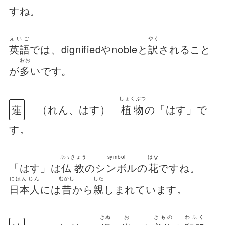
すね。
えいご
やく
英語
では、dignifiedやnobleと
訳
されること
おお
が
多
いです。
しょくぶつ
蓮
（れん、はす）
植物
の「はす」で
す。
ぶっきょう
symbol
はな
「はす」は
仏教
の
シンボル
の
花
ですね。
にほんじん
むかし
した
日本人
には
昔
から
親
しまれています。
きぬ
お
きもの
わふく