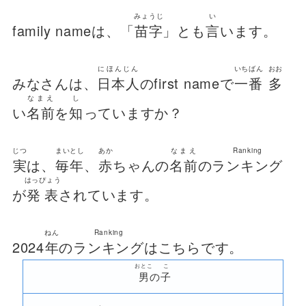
みょうじ
い
family nameは、「
苗字
」とも
言
います。
にほんじん
いちばん
おお
みなさんは、
日本人
のfirst nameで
一番
多
なまえ
し
い
名前
を
知
っていますか？
じつ
まいとし
あか
なまえ
Ranking
実
は、
毎年
、
赤
ちゃんの
名前
の
ランキング
はっぴょう
が
発表
されています。
ねん
Ranking
2024
年
の
ランキング
はこちらです。
おとこ
こ
男
の
子