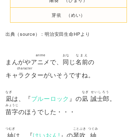
芽依 （めい）
出典（source）：明治安田生命HPより
anime
おな
なまえ
まんがや
アニメ
で、
同
じ
名前
の
character
キャラクター
がいそうですね。
なぎ
なぎ
せいしろう
凪
は、『
ブルーロック
』の
凪
誠士郎
。
みょうじ
苗字
のほうでした・・・
つむぎ
ことぶき
つぐみ
紬
は、『
けいおん!
』の
琴吹
紬
。