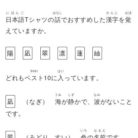
にほんご
はなし
かんじ
おぼ
日本語
Tシャツの
話
でおすすめした
漢字
を
覚
えていますか。
陽
凪
翠
凛
蓮
紬
best
はい
どれも
ベスト
10に
入
っています。
うみ
しず
なみ
凪
（なぎ）
海
が
静
かで、
波
がないこと
です。
いろ
なまえ
翠
（みどり、すい）
色
の
名前
です。