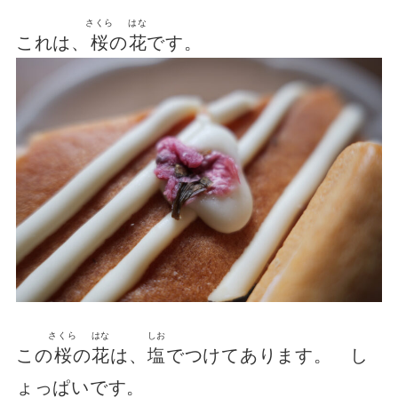
さくら
はな
これは、
桜
の
花
です。
さくら
はな
しお
この
桜
の
花
は、
塩
でつけてあります。 し
ょっぱいです。