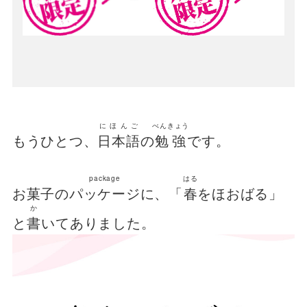
にほんご
べんきょう
もうひとつ、
日本語
の
勉強
です。
package
はる
お菓子の
パッケージ
に、「
春
をほおばる」
か
と
書
いてありました。