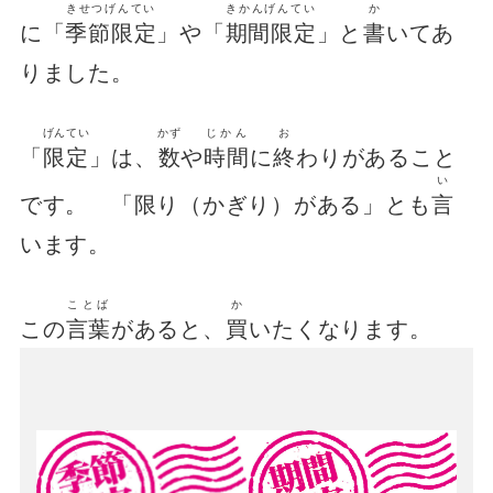
きせつげんてい
きかんげんてい
か
に「
季節限定
」や「
期間限定
」と
書
いてあ
りました。
げんてい
かず
じかん
お
「
限定
」は、
数
や
時間
に
終
わりがあること
い
です。 「限り（かぎり）がある」とも
言
います。
ことば
か
この
言葉
があると、
買
いたくなります。