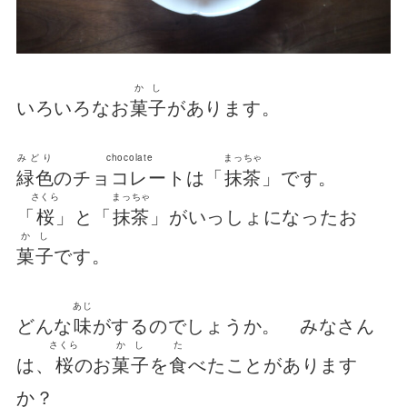
かし
いろいろなお
菓子
があります。
みどり
chocolate
まっちゃ
緑色
の
チョコレート
は「
抹茶
」です。
さくら
まっちゃ
「
桜
」と「
抹茶
」がいっしょになったお
かし
菓子
です。
あじ
どんな
味
がするのでしょうか。 みなさん
さくら
かし
た
は、
桜
のお
菓子
を
食
べたことがあります
か？