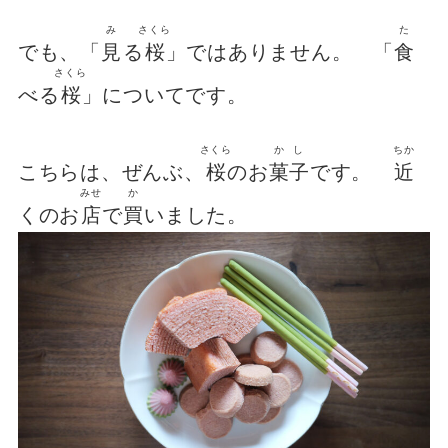
み
さくら
た
でも、「
見
る
桜
」ではありません。 「
食
さくら
べる
桜
」についてです。
さくら
かし
ちか
こちらは、ぜんぶ、
桜
のお
菓子
です。
近
みせ
か
くのお
店
で
買
いました。