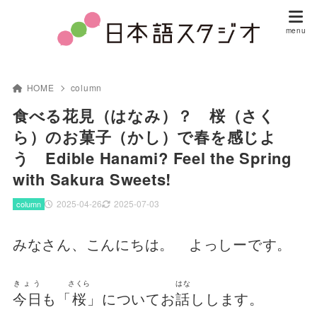
HOME
column
食べる花見（はなみ）？ 桜（さく
ら）のお菓子（かし）で春を感じよ
う Edible Hanami? Feel the Spring
with Sakura Sweets!
2025-04-26
2025-07-03
column
みなさん、こんにちは。 よっしーです。
きょう
さくら
はな
今日
も「
桜
」についてお
話
しします。