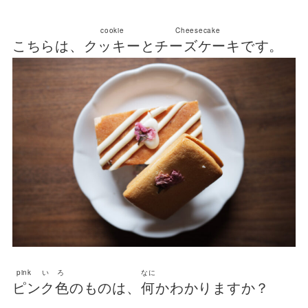
cookie
Cheesecake
こちらは、
クッキー
と
チーズケーキ
です。
pink いろ
なに
ピンク色
のものは、
何
かわかりますか？