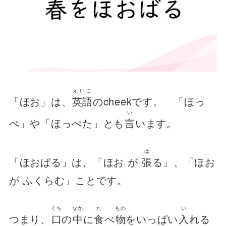
えいご
「ほお」は、
英語
のcheekです。 「ほっ
い
ぺ」や「ほっぺた」とも
言
います。
は
「ほおばる」は、「ほお が
張
る」、「ほお
が ふくらむ」ことです。
くち
なか
た
もの
い
つまり、
口
の
中
に
食
べ
物
をいっぱい
入
れる