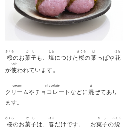
さくら
かし
しお
さくら
は
はな
桜
のお
菓子
も、
塩
につけた
桜
の
葉
っぱや
花
つか
が
使
われています。
cream
chocolate
ま
クリーム
や
チョコレート
などに
混
ぜてあり
ます。
さくら
かし
はる
かし
ふくろ
桜
のお
菓子
は、
春
だけです。 お
菓子
の
袋